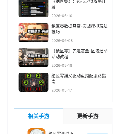
《绝区零》：邦布之狱攻略详
解
2026-06-10
绝区零数据悬赏-实战模拟玩法
技巧
2026-06-08
《绝区零》先遣赏金-区域巡防
活动教程
2026-05-18
绝区零猫又驱动盘搭配思路指
南
2026-05-17
相关手游
更新手游
绝区零测试服