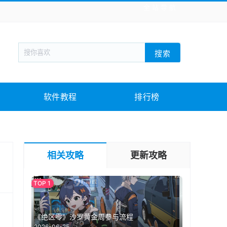
全站导航
新闻阅读
旅游出行
生活实用
社交聊天
搜索
战棋游戏
枪战射击
模拟经营
益智休闲
教育教学
游戏娱乐
系统软件
素材下载
软件教程
排行榜
相关攻略
更新攻略
《绝区零》沙罗黄金周参与流程
2026-06-25