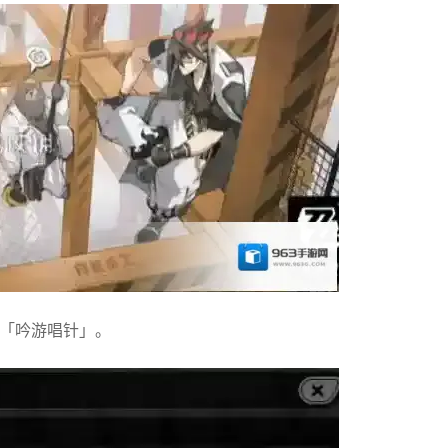
‌吟游唱针」‌。‌