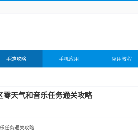
务办公
媒体影音
学习教育
拍照美颜
险解谜
动作游戏
卡牌游戏
回合网游
全相关
应用软件
影音软件
插件下载
手游攻略
手机应用
应用教程
合其它
软件教程
区零天气和音乐任务通关攻略
音乐任务通关攻略