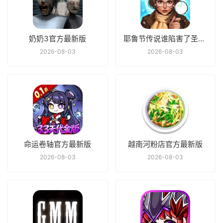
奶奶3官方最新版
耶鲁节传说谁陷害了圣诞老人官方最新版
2026-08-03
2026-08-03
命运卷轴官方最新版
越南河粉店官方最新版
2026-08-03
2026-08-03