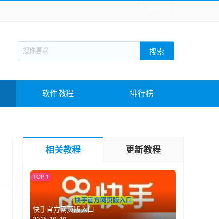
全站导航
新闻阅读
旅游出行
生活实用
社交聊天
搜索
战棋游戏
枪战射击
模拟经营
益智休闲
教育教学
游戏娱乐
系统软件
素材下载
软件教程
排行榜
相关教程
更新教程
快手官方网页版入口
2025-10-19