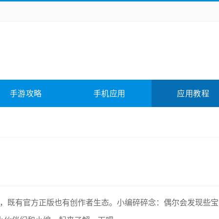
务办公
媒体影音
学习教育
拍照美颜
险解谜
动作游戏
卡牌游戏
回合网游
全相关
应用软件
影音软件
插件下载
手游攻略
手机应用
应用教程
合其它
软件教程
软件，既有官方正版也有创作者生态。小编碎碎念：偶尔会发现些宝