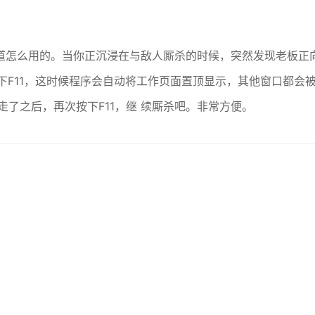
道怎么用的。当你正沉浸在与敌人厮杀的时候，突然发现老板正
下F11，这时候程序会自动将工作页面置顶显示，其他窗口都会
了之后，再次按下F11，继 续厮杀吧。非常方便。