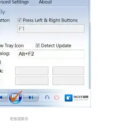
老板键厮杀