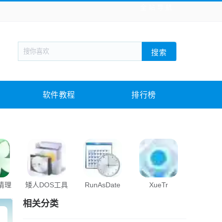
全站导航
新闻阅读
旅游出行
生活实用
社交聊天
搜索
战棋游戏
枪战射击
模拟经营
益智休闲
教育教学
游戏娱乐
系统软件
素材下载
软件教程
排行榜
s清理
矮人DOS工具
RunAsDate
XueTr
cpuco
箱
相关分类