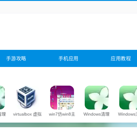
务办公
媒体影音
学习教育
拍照美颜
险解谜
动作游戏
卡牌游戏
回合网游
全相关
应用软件
影音软件
插件下载
手游攻略
手机应用
应用教程
合其它
软件教程
s清理
virtualbox 虚拟
win7仿win8主
Windows清理
Window
机
题
助手
助手